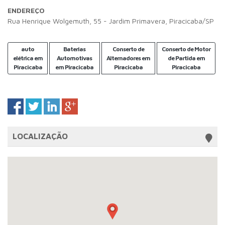
ENDEREÇO
Rua Henrique Wolgemuth, 55 - Jardim Primavera, Piracicaba/SP
auto
Baterias
Conserto de
Conserto de Motor
elétrica em
Automotivas
Alternadores em
de Partida em
Piracicaba
em Piracicaba
Piracicaba
Piracicaba
LOCALIZAÇÃO