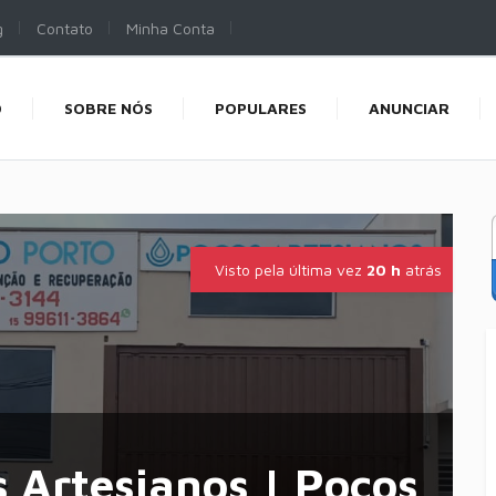
g
Contato
Minha Conta
O
SOBRE NÓS
POPULARES
ANUNCIAR
Visto pela última vez
20 h
atrás
s Artesianos | Poços