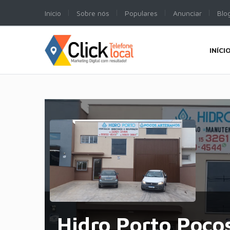
Início
Sobre nós
Populares
Anunciar
Blo
INÍCI
Hidro Porto Poço