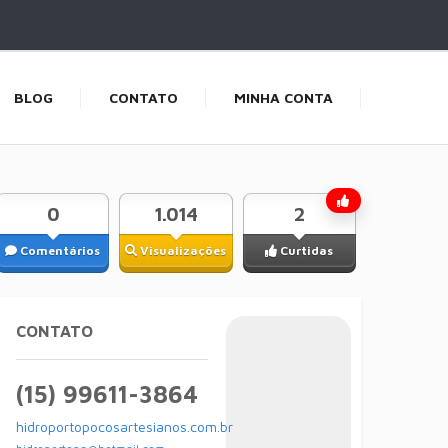
BLOG
CONTATO
MINHA CONTA
0
1.014
2
Comentários
Visualizações
Curtidas
CONTATO
(15) 99611-3864
hidroportopocosartesianos.com.br