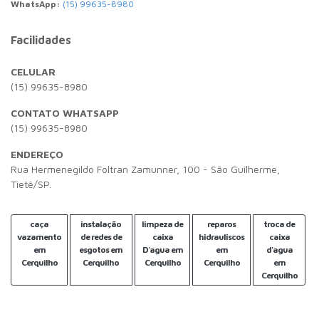
WhatsApp:
(15) 99635-8980
Facilidades
CELULAR
(15) 99635-8980
CONTATO WHATSAPP
(15) 99635-8980
ENDEREÇO
Rua Hermenegildo Foltran Zamunner, 100 - São Guilherme,
Tietê/SP.
caça
instalação
limpeza de
reparos
troca de
vazamento
de redes de
caixa
hidrauliscos
caixa
em
esgotos em
D'agua em
em
d'agua
Cerquilho
Cerquilho
Cerquilho
Cerquilho
em
Cerquilho