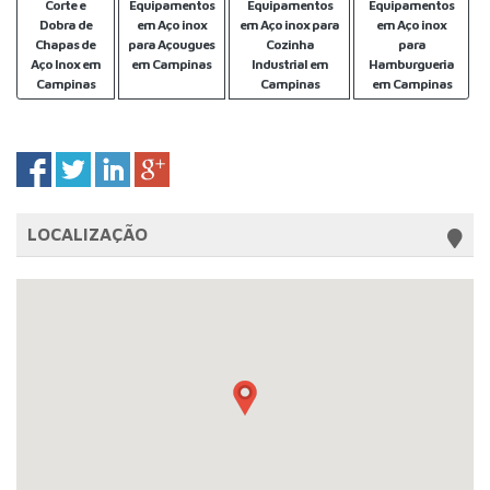
Corte e
Equipamentos
Equipamentos
Equipamentos
Dobra de
em Aço inox
em Aço inox para
em Aço inox
Chapas de
para Açougues
Cozinha
para
Aço Inox em
em Campinas
Industrial em
Hamburgueria
Campinas
Campinas
em Campinas
LOCALIZAÇÃO