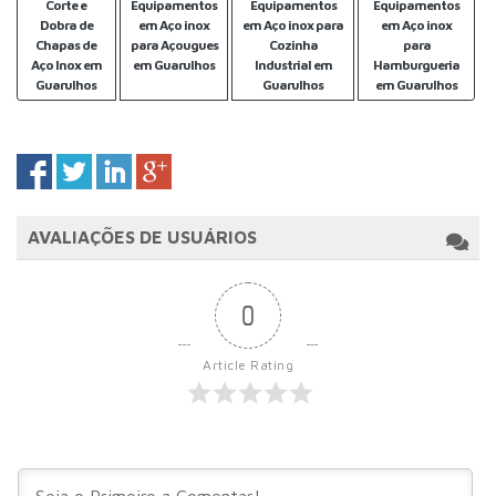
Corte e
Equipamentos
Equipamentos
Equipamentos
Dobra de
em Aço inox
em Aço inox para
em Aço inox
Chapas de
para Açougues
Cozinha
para
Aço Inox em
em Guarulhos
Industrial em
Hamburgueria
Guarulhos
Guarulhos
em Guarulhos
AVALIAÇÕES DE USUÁRIOS
0
Article Rating