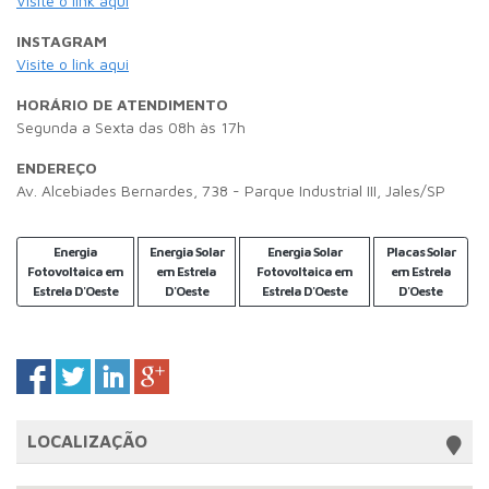
Visite o link aqui
INSTAGRAM
Visite o link aqui
HORÁRIO DE ATENDIMENTO
Segunda a Sexta das 08h às 17h
ENDEREÇO
Av. Alcebiades Bernardes, 738 - Parque Industrial III, Jales/SP
Energia
Energia Solar
Energia Solar
Placas Solar
Fotovoltaica em
em Estrela
Fotovoltaica em
em Estrela
Estrela D'Oeste
D'Oeste
Estrela D'Oeste
D'Oeste
LOCALIZAÇÃO