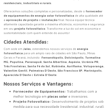
residenciais, industriais e rurais
.
Oferecemos soluções completas e personalizadas, desde o
fornecedor
de equipamentos de energia solar fotovoltaica
de alta qualidade até
a
aprovação de projeto
e
instalação
final. Nossa equipe técnica
altamente capacitada garante a máxima eficiência, economia e segurança
em seu
projeto fotovoltaico
. Transforme a luz do sol em economia e
sustentabilidade com quem entende do assunto!
Cidades Atendidas:
Com sede em
Jales
, estendemos nossos serviços de
energia
fotovoltaica
para um amplo raio de cidades em São Paulo, Minas
Gerais e Paraná, incluindo:
Fernandópolis
,
Dolcinópolis
,
Turmalina
MG
,
Populina
,
Paranapuã
,
Santa Albertina
,
Aspásia
,
Ucrânia PR
,
Três Fronteiras
,
Santa Fé do Sul
,
Rubinéia
,
Auriflama
,
Votuporanga
,
Valentim Gentil
,
Palmeiras D’Oeste
,
São Francisco SP
,
Marinópolis
,
Aparecida D’Oeste
e
Estrela D’Oeste
.
Nossos Serviços e Vantagens:
Fornecedor de Equipamentos:
Trabalhamos com a
melhor tecnologia em
placas solar
e inversores.
Projeto Fotovoltaico:
Desenvolvimento de projetos sob
medida para sua necessidade (residencial, industrial, rural).