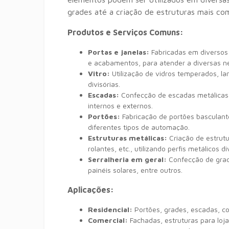
grades até a criação de estruturas mais co
Produtos e Serviços Comuns:
Portas e janelas:
Fabricadas em diversos m
e acabamentos,
para atender a diversas n
Vitro:
Utilização de vidros temperados,
la
divisórias.
Escadas:
Confecção de escadas metálicas
internos e externos.
Portões:
Fabricação de portões basculant
diferentes tipos de automação.
Estruturas metálicas:
Criação de estrutu
rolantes,
etc.,
utilizando perfis metálicos di
Serralheria em geral:
Confecção de gra
painéis solares,
entre outros.
Aplicações:
Residencial:
Portões,
grades,
escadas,
co
Comercial:
Fachadas,
estruturas para loja