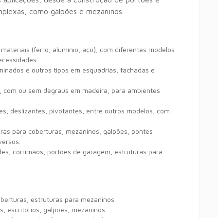
mplexas,
como galpões e mezaninos.
ateriais (ferro,
alumínio,
aço),
com diferentes modelos
ecessidades.
minados e outros tipos em esquadrias,
fachadas e
,
com ou sem degraus em madeira,
para ambientes
es,
deslizantes,
pivotantes,
entre outros modelos,
com
ras para coberturas,
mezaninos,
galpões,
pontes
versos.
des,
corrimãos,
portões de garagem,
estruturas para
berturas,
estruturas para mezaninos.
s,
escritórios,
galpões,
mezaninos.