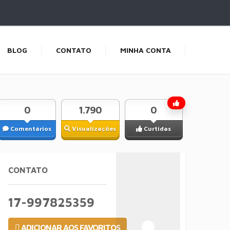
BLOG
CONTATO
MINHA CONTA
0
1.790
0
Comentários
Visualizações
Curtidas
CONTATO
17-997825359
ADICIONAR AOS FAVORITOS