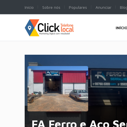
Início
Sobre nós
Populares
Anunciar
Blo
INÍCI
FA Ferro e Aço Se