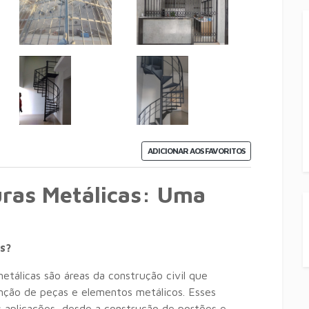
ADICIONAR AOS FAVORITOS
uras Metálicas: Uma
as?
etálicas são áreas da construção civil que
nção de peças e elementos metálicos.
Esses
 aplicações,
desde a construção de portões e