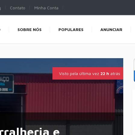
g
Contato
Minha Conta
O
SOBRE NÓS
POPULARES
ANUNCIAR
Visto pela última vez
22 h
atrás
rralheria e