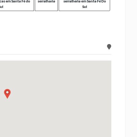
cas em Santa Fé do
serralharia
serralheria em Santa Fé Do
Sul
Sul