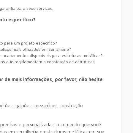
garantia para seus serviços.
nto específico?
o para um projeto específico?
álicos mais utilizados em serralheria?
e acabamentos disponíveis para estruturas metálicas?
cas que regulamentam a construção de estruturas
r de mais informações, por favor, não hesite
rtões,
galpões,
mezaninos,
construção
recisas e personalizadas,
recomendo que você
as em serralheria e estruturas metálicas em sua