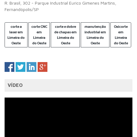
R. Brasil, 302 - Parque Industrial Eurico Gimenes Martins,
Fernandópolis/SP
corte a
corte CNC
corte e dobre
manutenção
Oxicorte
laser em
em
de chapas em
industrial em
em
Limeira do
Limeira
Limeira do
Limeira do
Limeira
Oeste
do Oeste
Oeste
Oeste
do Oeste
VÍDEO
Tocador
de
vídeo