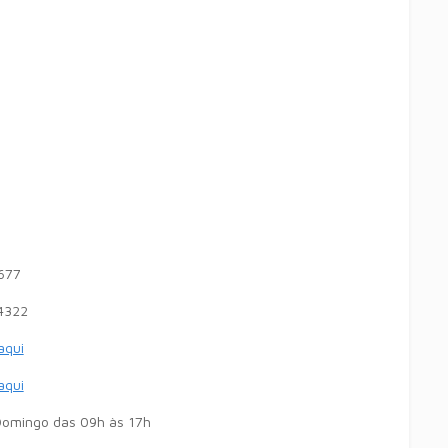
677
4322
 aqui
 aqui
omingo das 09h às 17h