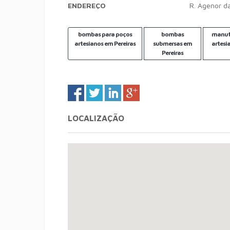
ENDEREÇO
R. Agenor da
bombas para poços
bombas
manut
artesianos em Pereiras
submersas em
artesi
Pereiras
LOCALIZAÇÃO