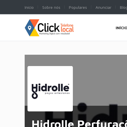
Início
Sobre nós
Populares
Anunciar
Blo
INÍCI
Hidrolle Perfuraç