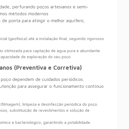
dade, perfurando poços artesianos e semi-
izamos métodos modernos
de ponta para atingir o melhor aquífero,
ial (geofísica) até a instalação final, seguindo rigorosos
o otimizada para captação de água pura e abundante.
apacidade de exploração do seu poço.
nos (Preventiva e Corretiva)
u poço dependem de cuidados periódicos.
tenção para assegurar o funcionamento contínuo
 (filmagem), limpeza e desinfecção periódica do poço.
os, substituição de revestimentos e solução de
mico e bacteriológico, garantindo a potabilidade.