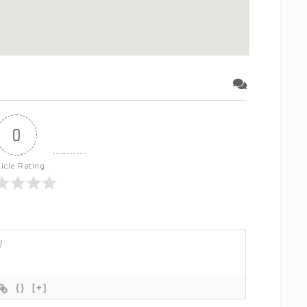
0
ticle Rating
{}
[+]