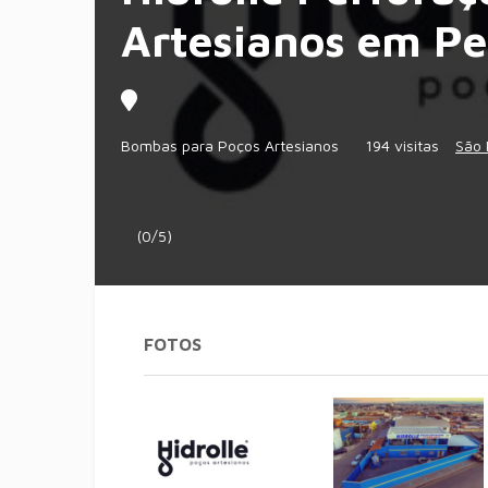
Artesianos em Pe
Bombas para Poços Artesianos
194 visitas
São 
(0/5)
FOTOS