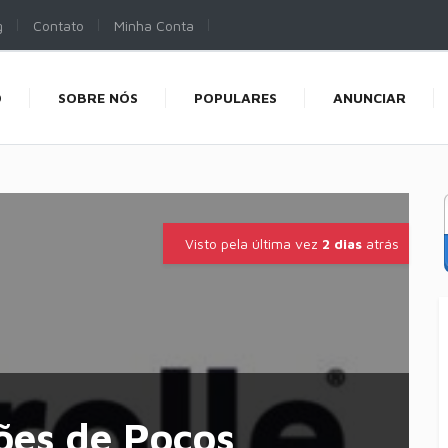
g
Contato
Minha Conta
O
SOBRE NÓS
POPULARES
ANUNCIAR
Visto pela última vez
2 dias
atrás
ões de Poços