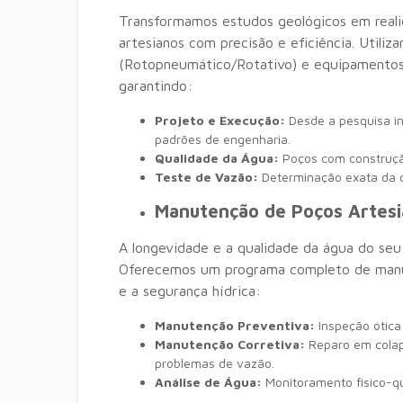
Transformamos estudos geológicos em reali
artesianos com precisão e eficiência. Util
(Rotopneumático/Rotativo) e equipamentos 
garantindo:
Projeto e Execução:
Desde a pesquisa inic
padrões de engenharia.
Qualidade da Água:
Poços com construçã
Teste de Vazão:
Determinação exata da c
Manutenção de Poços Artesia
A longevidade e a qualidade da água do se
Oferecemos um programa completo de manu
e a segurança hídrica:
Manutenção Preventiva:
Inspeção ótica
Manutenção Corretiva:
Reparo em colaps
problemas de vazão.
Análise de Água:
Monitoramento físico-quí