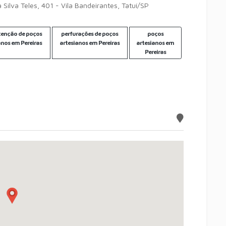
 Silva Teles, 401 - Vila Bandeirantes, Tatuí/SP
enção de poços
perfurações de poços
poços
anos em Pereiras
artesianos em Pereiras
artesianos em
Pereiras