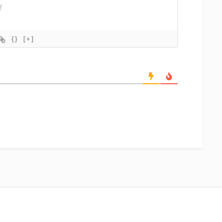
{}
[+]