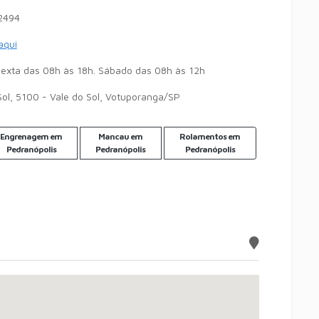
2494
 aqui
exta das 08h às 18h. Sábado das 08h às 12h
Sol, 5100 - Vale do Sol, Votuporanga/SP
Engrenagem em
Mancau em
Rolamentos em
Pedranópolis
Pedranópolis
Pedranópolis