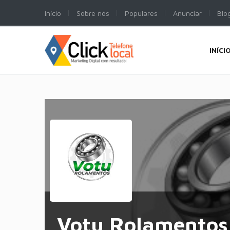
Início
Sobre nós
Populares
Anunciar
Blo
INÍCI
Votu Rolamentos