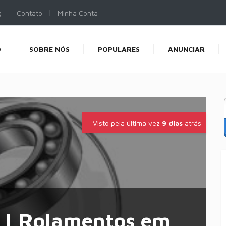
g
Contato
Minha Conta
O
SOBRE NÓS
POPULARES
ANUNCIAR
Visto pela última vez
9 dias
atrás
 | Rolamentos em