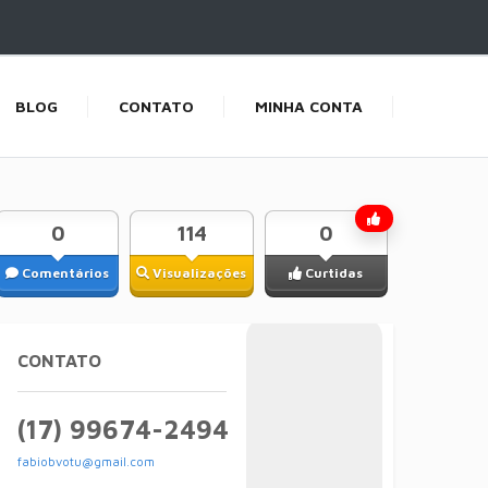
BLOG
CONTATO
MINHA CONTA
0
114
0
Comentários
Visualizações
Curtidas
CONTATO
(17) 99674-2494
fabiobvotu@gmail.com