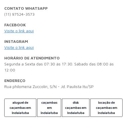
CONTATO WHATSAPP
(11) 97524-3573
FACEBOOK
Visite o link aqui
INSTAGRAM
Visite o link aqui
HORÁRIO DE ATENDIMENTO
Segunda a Sexta das 07:30 às 17:30. Sábado das 08:00 às
12:00
ENDEREÇO
Rua philomena Zuccolin, S/N - Jd. Paulista Itu/SP
aluguel de
caçambas
disk
locação de
caçambas em
em
caçambas em
caçambas em
Indaiatuba
Indaiatuba
Indaiatuba
Indaiatuba