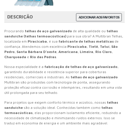
DESCRIÇÃO
ADICIONAR AOS FAVORITOS
Procurando
telhas de aço galvanizado
de alta qualidade ou
telhas
sanduíche (telhas termoacústicas)
para sua obra? A Multibran Telhas,
localizada em
Piracicaba
, é sua
fabricante de telhas metálicas
de
confiança. Atendemos com excelência
Piracicaba
,
Tietê
,
Tatuí
,
São
Pedro
,
Santa Bárbara D’oeste
,
Americana
,
Limeira
,
Rio Claro
,
Charqueada
e
Rio das Pedras
.
Nossa especialidade é a
fabricação de telhas de aço galvanizado
,
garantindo durabilidade e resistência superior para coberturas
residenciais, comerciais e industriais. As
telhas de aço galvanizado
Multibran são produzidas com tecnologia de ponta, assegurando
proteção eficaz contra corrosão e intempéries, resultando em uma vida
útil prolongada para seu telhado.
Para projetos que exigem conforto térmico e acústico, nossas
telhas
sanduíche
são a solução ideal. Conhecidas também como
telhas
termoacústicas
, elas proporcionam isolamento eficiente, reduzindo a
necessidade de climatização e minimizando ruídos externos. Isso se
traduz em economia de energia e um ambiente mais agradável.