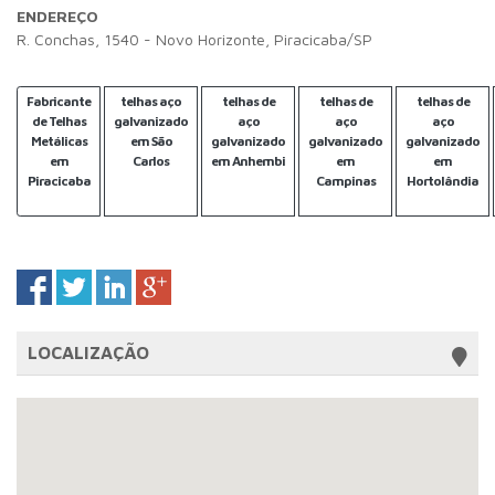
ENDEREÇO
R. Conchas, 1540 - Novo Horizonte, Piracicaba/SP
Fabricante
telhas aço
telhas de
telhas de
telhas de
de Telhas
galvanizado
aço
aço
aço
Metálicas
em São
galvanizado
galvanizado
galvanizado
em
Carlos
em Anhembi
em
em
Piracicaba
Campinas
Hortolândia
LOCALIZAÇÃO