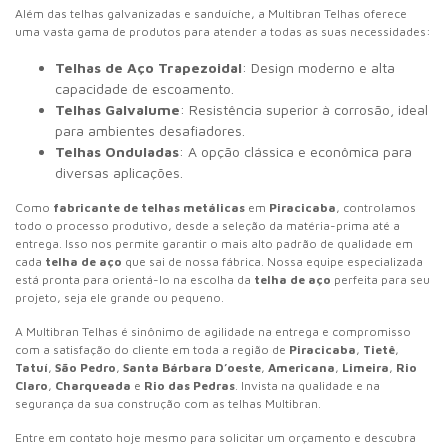
Além das telhas galvanizadas e sanduíche, a Multibran Telhas oferece
uma vasta gama de produtos para atender a todas as suas necessidades:
Telhas de Aço Trapezoidal
: Design moderno e alta
capacidade de escoamento.
Telhas Galvalume
: Resistência superior à corrosão, ideal
para ambientes desafiadores.
Telhas Onduladas
: A opção clássica e econômica para
diversas aplicações.
Como
fabricante de telhas metálicas
em
Piracicaba
, controlamos
todo o processo produtivo, desde a seleção da matéria-prima até a
entrega. Isso nos permite garantir o mais alto padrão de qualidade em
cada
telha de aço
que sai de nossa fábrica. Nossa equipe especializada
está pronta para orientá-lo na escolha da
telha de aço
perfeita para seu
projeto, seja ele grande ou pequeno.
A Multibran Telhas é sinônimo de agilidade na entrega e compromisso
com a satisfação do cliente em toda a região de
Piracicaba
,
Tietê
,
Tatuí
,
São Pedro
,
Santa Bárbara D’oeste
,
Americana
,
Limeira
,
Rio
Claro
,
Charqueada
e
Rio das Pedras
. Invista na qualidade e na
segurança da sua construção com as telhas Multibran.
Entre em contato hoje mesmo para solicitar um orçamento e descubra