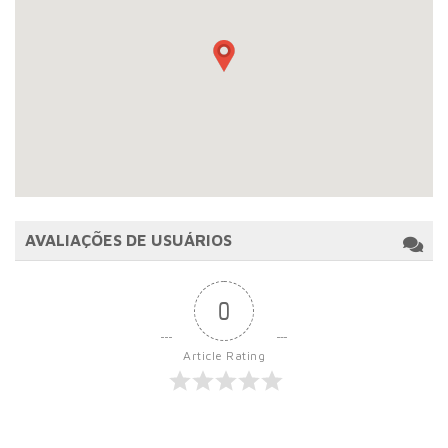
AVALIAÇÕES DE USUÁRIOS
0
Article Rating