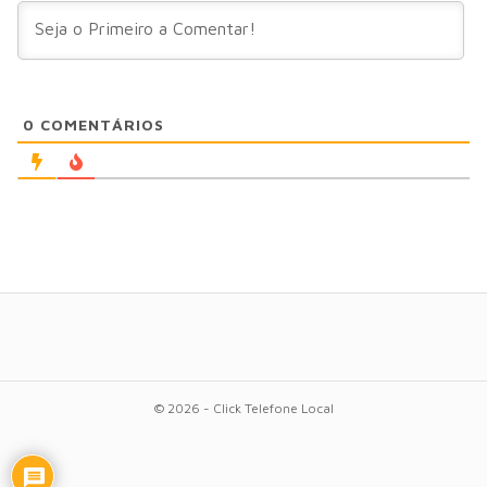
0
COMENTÁRIOS
© 2026 - Click Telefone Local