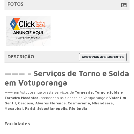
FOTOS
DESCRIÇÃO
ADICIONAR AOS FAVORITOS
——— – Serviços de Torno e Solda
em Votuporanga
——- em Votuporanga presta serviços de
Tornearia, Torno e Solda e
Torneiro Mecânico,
atendendo as cidades de Votuporanga e
Valentim
Gentil, Cardoso, Alvares Florence, Cosmorama, Nhandeara,
Macaubal, Parisi, Sebastianópolis, Riolândia.
Facilidades