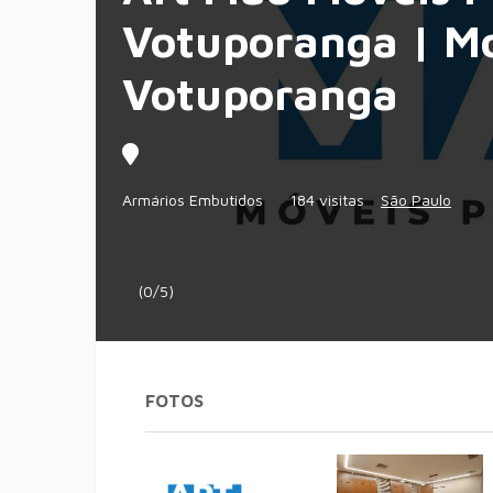
Votuporanga | M
Votuporanga
Armários Embutidos
184 visitas
São Paulo
(0/5)
FOTOS