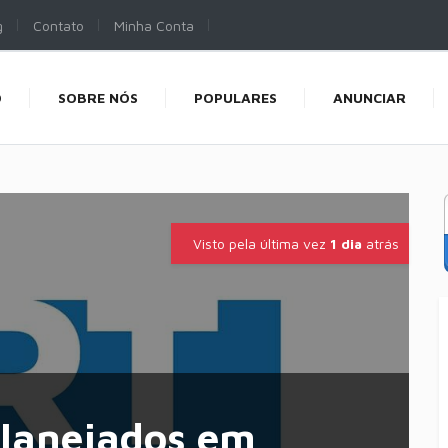
g
Contato
Minha Conta
O
SOBRE NÓS
POPULARES
ANUNCIAR
Visto pela última vez
1 dia
atrás
Planejados em