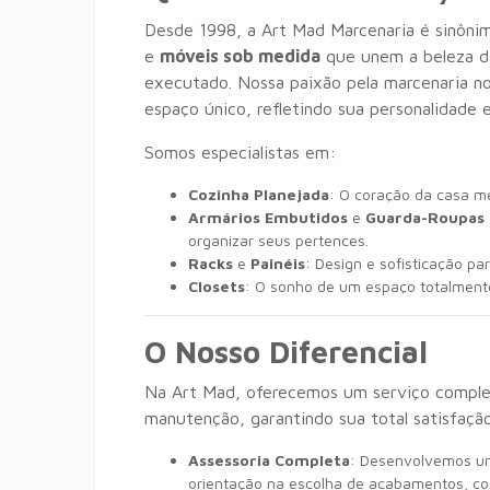
Desde 1998, a Art Mad Marcenaria é sinôni
e
móveis sob medida
que unem a beleza da
executado. Nossa paixão pela marcenaria 
espaço único, refletindo sua personalidade e
Somos especialistas em:
Cozinha Planejada
: O coração da casa me
Armários Embutidos
e
Guarda-Roupas
organizar seus pertences.
Racks
e
Painéis
: Design e sofisticação par
Closets
: O sonho de um espaço totalment
O Nosso Diferencial
Na Art Mad, oferecemos um serviço complet
manutenção, garantindo sua total satisfação
Assessoria Completa
: Desenvolvemos um
orientação na escolha de acabamentos, cor