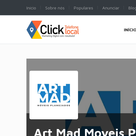
Início
Sobre nós
Populares
Anunciar
Blo
INÍCI
Art Mad Moveis 