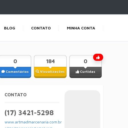
BLOG
CONTATO
MINHA CONTA
0
184
0
Comentários
Visualizações
Curtidas
CONTATO
(17) 3421-5298
www.artmadmarcenaria.com.br