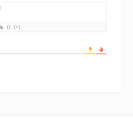
{}
[+]