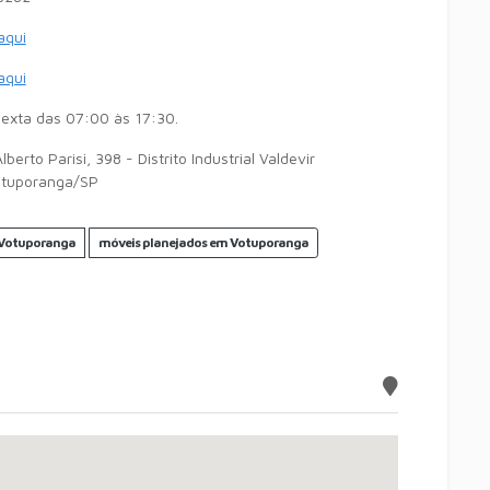
 aqui
 aqui
exta das 07:00 às 17:30.
berto Parisi, 398 - Distrito Industrial Valdevir
otuporanga/SP
 Votuporanga
móveis planejados em Votuporanga