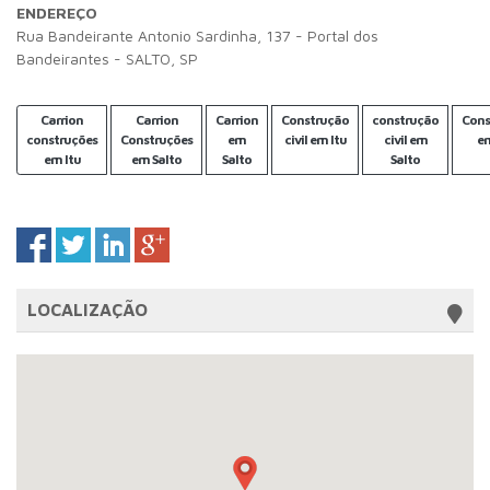
ENDEREÇO
Rua Bandeirante Antonio Sardinha, 137 - Portal dos
Bandeirantes - SALTO, SP
Carrion
Carrion
Carrion
Construção
construção
Cons
construções
Construções
em
civil em Itu
civil em
em
em Itu
em Salto
Salto
Salto
LOCALIZAÇÃO