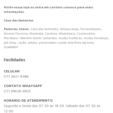
Visite nossa loja ou entre em contato conosco para mais
informações.
Casa das Sementes
Palavras-chave:
Casa das Sementes,
Votuporanga,
Fernandópolis,
Álvares Florence,
Riolandia,
Cardoso,
Nhandeara,
Cosmorama,
Meridiano,
Valentim Gentil,
sementes,
mudas frutíferas,
mudas hortaliças,
pet shop,
ração,
adubo,
pulverizador costal,
tela filme agrícola,
GUARANY
Facilidades
CELULAR
(17) 3421-8388
CONTATO WHATSAPP
(17) 99639-6835
HORÁRIO DE ATENDIMENTO
Segunda a Sexta das 07:30 às 18:00. Sábado das 07:30 às
12:00