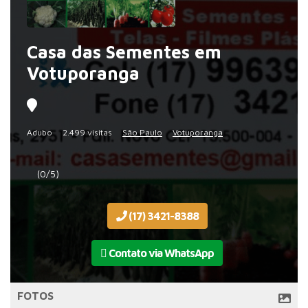
Casa das Sementes em
Votuporanga
Adubo
2.499 visitas
São Paulo
Votuporanga
(0/5)
(17) 3421-8388
Contato via WhatsApp
FOTOS