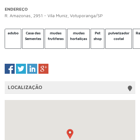
ENDEREÇO
R. Amazonas, 2951 - Vila Muniz, Votuporanga/SP
adubo
Casa das
mudas
mudas
Pet
pulverizador
Ra
Sementes
frutíferas
hortaliças
shop
costal
LOCALIZAÇÃO