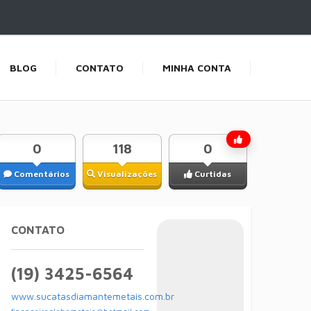
BLOG
CONTATO
MINHA CONTA
0
118
0
Comentários
Visualizações
Curtidas
CONTATO
(19) 3425-6564
www.sucatasdiamantemetais.com.br