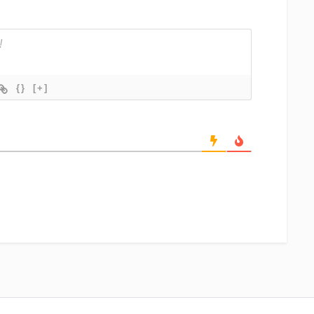
{}
[+]