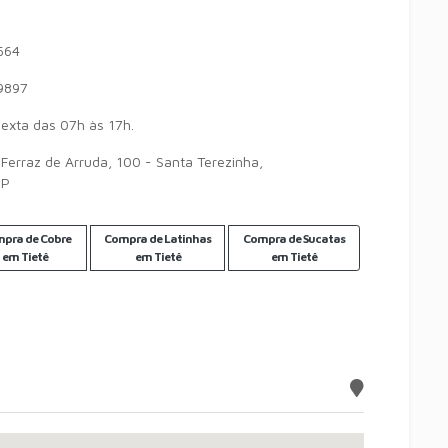
564
9897
exta das 07h às 17h.
Ferraz de Arruda, 100 - Santa Terezinha,
SP
pra de Cobre
Compra de Latinhas
Compra de Sucatas
em Tietê
em Tietê
em Tietê