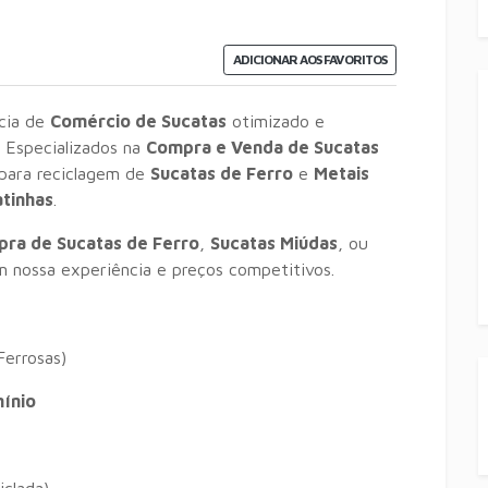
ADICIONAR AOS FAVORITOS
ncia de
Comércio de Sucatas
otimizado e
! Especializados na
Compra e Venda de Sucatas
para reciclagem de
Sucatas de Ferro
e
Metais
atinhas
.
ra de Sucatas de Ferro
,
Sucatas Miúdas
, ou
m nossa experiência e preços competitivos.
Ferrosas)
ínio