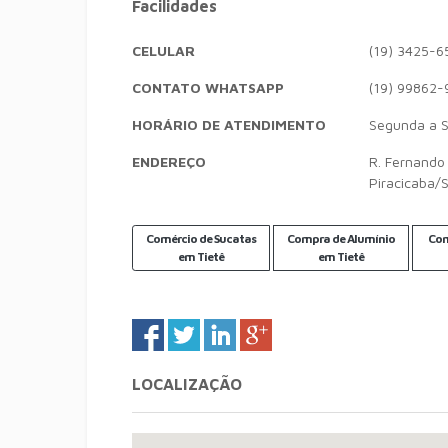
Facilidades
CELULAR
(19) 3425-6
CONTATO WHATSAPP
(19) 99862-
HORÁRIO DE ATENDIMENTO
Segunda a S
ENDEREÇO
R. Fernando 
Piracicaba/
Comércio de Sucatas
Compra de Alumínio
Com
em Tietê
em Tietê
LOCALIZAÇÃO