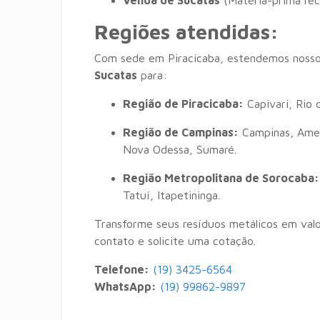
Venda de Sucatas
(Matéria-prima rec
Regiões atendidas:
Com sede em Piracicaba, estendemos nosso
Sucatas
para:
Região de Piracicaba:
Capivari, Rio 
Região de Campinas:
Campinas, Ameri
Nova Odessa, Sumaré.
Região Metropolitana de Sorocaba:
Tatuí, Itapetininga.
Transforme seus resíduos metálicos em val
contato e solicite uma cotação.
Telefone:
(19) 3425-6564
WhatsApp:
(19) 99862-9897