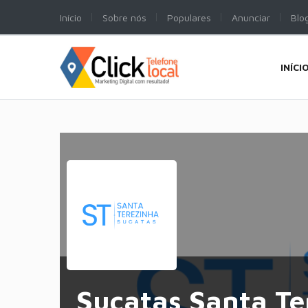
Início
Sobre nós
Populares
Anunciar
Blo
INÍCI
Sucatas Santa Te