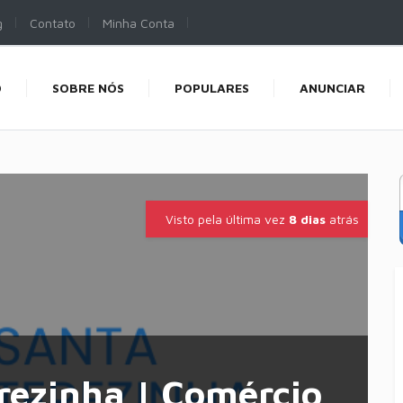
g
Contato
Minha Conta
O
SOBRE NÓS
POPULARES
ANUNCIAR
Visto pela última vez
8 dias
atrás
rezinha | Comércio