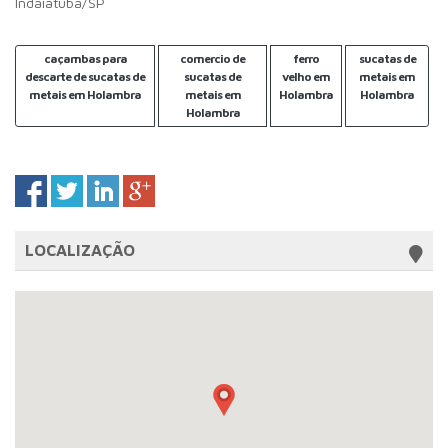
Indaiatuba/SP
caçambas para
comercio de
ferro
sucatas de
descarte de sucatas de
sucatas de
velho em
metais em
metais em Holambra
metais em
Holambra
Holambra
Holambra
LOCALIZAÇÃO