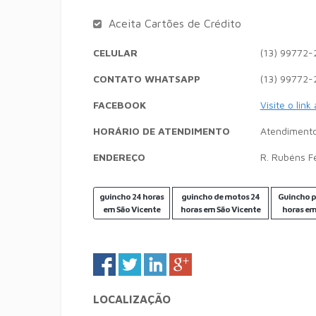
Aceita Cartões de Crédito
CELULAR
(13) 99772-
CONTATO WHATSAPP
(13) 99772-
FACEBOOK
Visite o link
HORÁRIO DE ATENDIMENTO
Atendimento
ENDEREÇO
R. Rubéns Fe
guincho 24 horas
guincho de motos 24
Guincho p
em São Vicente
horas em São Vicente
horas em
LOCALIZAÇÃO