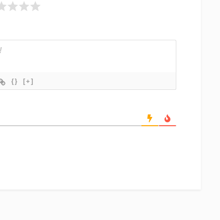
{}
[+]