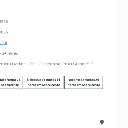
2866
2866
 aqui
 24 horas
rreira Martins, 173 - Guilhermina, Praia Grande/SP
lataforma 24
Reboque de motos 24
socorro de motos 24
 São Vicente
horas em São Vicente
horas em São Vicente