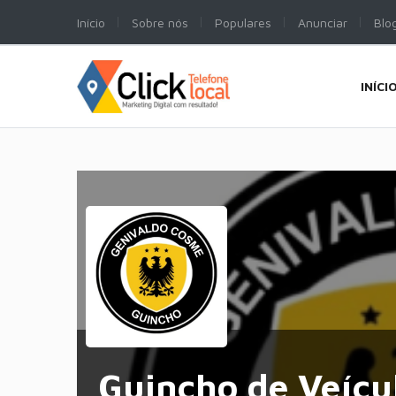
Início
Sobre nós
Populares
Anunciar
Blo
INÍCI
Guincho de Veícu