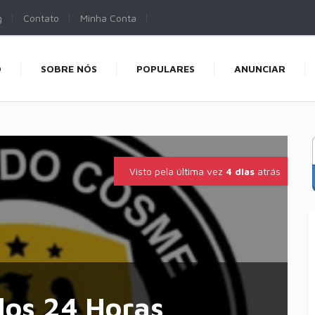
g
Contato
Minha Conta
O
SOBRE NÓS
POPULARES
ANUNCIAR
Visto pela última vez
4 dias
atrás
los 24 Horas