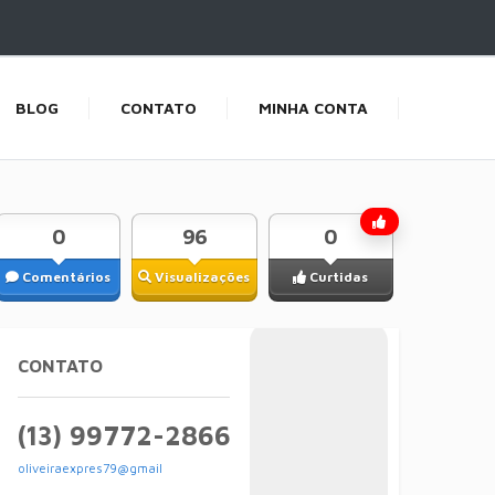
BLOG
CONTATO
MINHA CONTA
0
96
0
Comentários
Visualizações
Curtidas
CONTATO
(13) 99772-2866
oliveiraexpres79@gmail