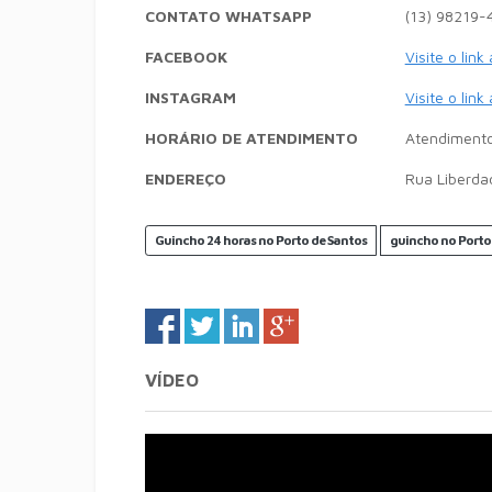
CONTATO WHATSAPP
(13) 98219-
FACEBOOK
Visite o link
INSTAGRAM
Visite o link
HORÁRIO DE ATENDIMENTO
Atendimento
ENDEREÇO
Rua Liberda
Guincho 24 horas no Porto de Santos
guincho no Porto
VÍDEO
Tocador
de
vídeo