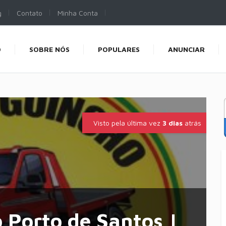
g
Contato
Minha Conta
O
SOBRE NÓS
POPULARES
ANUNCIAR
Visto pela última vez
3 dias
atrás
 Porto de Santos |