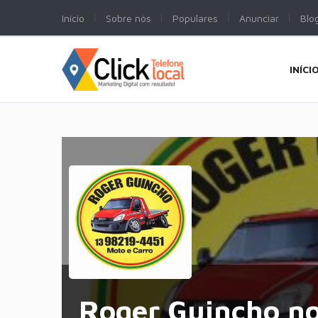
Início
Sobre nós
Populares
Anunciar
Blo
INÍCI
Roger Guincho no