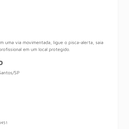
m uma via movimentada, ligue o pisca-alerta, saia
rofissional em um local protegido.
o
Santos/SP
4451