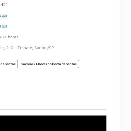
4451
 aqui
 aqui
 24 horas
de, 240 - Embaré, Santos/SP
 de Santos
Socorro 24 horas no Porto de Santos