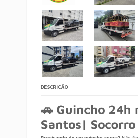
DESCRIÇÃO
🚗 Guincho 24h 
Santos| Socorro
Precisando de um guincho agora?
Não fiq