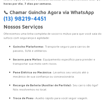
horas por dia, 7 dias por semana.
📞 Chamar Guincho Agora via WhatsApp
(13) 98219-4451
Nossos Serviços
Oferecemos uma linha completa de socorro mútuo para que você saia do
sufoco com segurança e agilidade:
Guincho Plataforma:
Transporte seguro para carros de
passeio, SUVs e utilitários.
Socorro para Motos:
Equipamento específico para prender e
transportar sua moto sem riscos.
Pane Elétrica ou Mecânica:
Levamos seu veículo até o
mecânico de sua confiança ou concessionária.
Recarga de Bateria (Auxiliar de Partida):
Seu carro não liga?
Nós resolvemos no local.
Troca de Pneu:
Auxílio rápido para você seguir viagem.