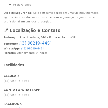
Praia Grande
Dica de Segurança:
Se o seu carro parou em uma via movimentada,
ligue o pisca-alerta, saia do veículo com segurança e aguarde nosso
profissional em um local protegido.
📍 Localização e Contato
Endereço:
Rua Liberdade, 240 – Embaré, Santos/SP
13) 98219-4451
Telefone:
(
WhatsApp:
(13) 98219-4451
Horário:
Atendimento 24 horas
Facilidades
CELULAR
(13) 98219-4451
CONTATO WHATSAPP
(13) 98219-4451
FACEBOOK