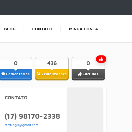
BLOG
CONTATO
MINHA CONTA
0
436
0
Comentários
Visualizações
Curtidas
CONTATO
(17) 98170-2338
mrmlog8@gmail.com