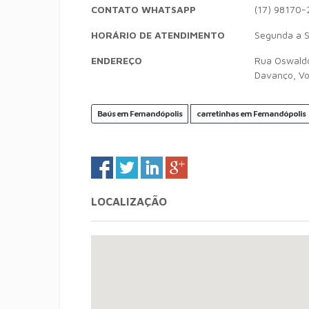
CONTATO WHATSAPP
(17) 98170-
HORÁRIO DE ATENDIMENTO
Segunda a S
ENDEREÇO
Rua Oswaldo 
Davanço, V
Baús em Fernandópolis
carretinhas em Fernandópolis
LOCALIZAÇÃO