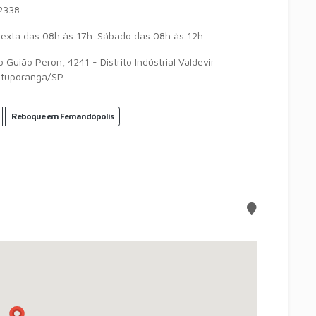
2338
exta das 08h às 17h. Sábado das 08h às 12h
Guião Peron, 4241 - Distrito Indústrial Valdevir
otuporanga/SP
Reboque em Fernandópolis