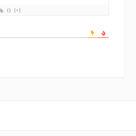
{}
[+]