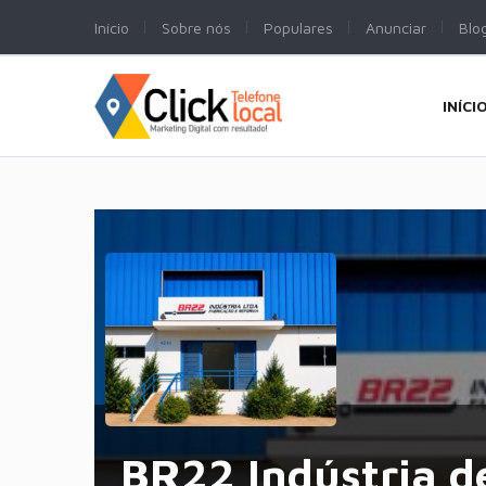
Início
Sobre nós
Populares
Anunciar
Blo
INÍCI
BR22 Indústria d