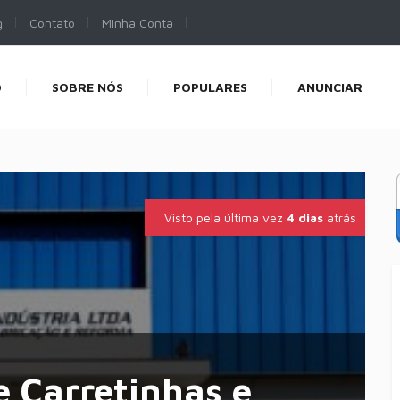
g
Contato
Minha Conta
O
SOBRE NÓS
POPULARES
ANUNCIAR
Visto pela última vez
4 dias
atrás
e Carretinhas e