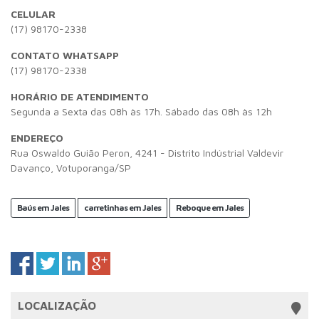
CELULAR
(17) 98170-2338
CONTATO WHATSAPP
(17) 98170-2338
HORÁRIO DE ATENDIMENTO
Segunda a Sexta das 08h às 17h. Sábado das 08h às 12h
ENDEREÇO
Rua Oswaldo Guião Peron, 4241 - Distrito Indústrial Valdevir
Davanço, Votuporanga/SP
Baús em Jales
carretinhas em Jales
Reboque em Jales
LOCALIZAÇÃO