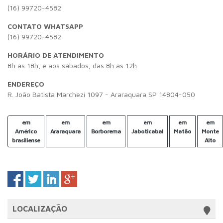
(16) 99720-4582
CONTATO WHATSAPP
(16) 99720-4582
HORÁRIO DE ATENDIMENTO
8h às 18h, e aos sábados, das 8h às 12h
ENDEREÇO
R. João Batista Marchezi 1097 - Araraquara SP 14804-050
em
em
em
em
em
em
Américo
Araraquara
Borborema
Jaboticabal
Matão
Monte
brasiliense
Alto
LOCALIZAÇÃO