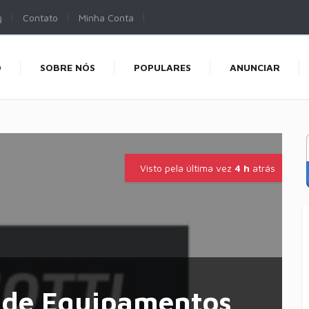
g
Contato
Minha Conta
O
SOBRE NÓS
POPULARES
ANUNCIAR
Visto pela última vez
4 h
atrás
o de Equipamentos