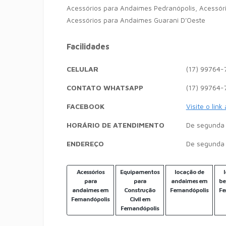
Acessórios para Andaimes Pedranópolis, Acessór
Acessórios para Andaimes Guarani D’Oeste
Facilidades
CELULAR
(17) 99764-
CONTATO WHATSAPP
(17) 99764-
FACEBOOK
Visite o link
HORÁRIO DE ATENDIMENTO
De segunda 
ENDEREÇO
De segunda 
Acessórios
Equipamentos
locação de
para
para
andaimes em
be
andaimes em
Construção
Fernandópolis
Fe
Fernandópolis
Civil em
Fernandópolis