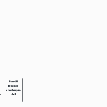
Pinotti
locação
m
construção
s
civil