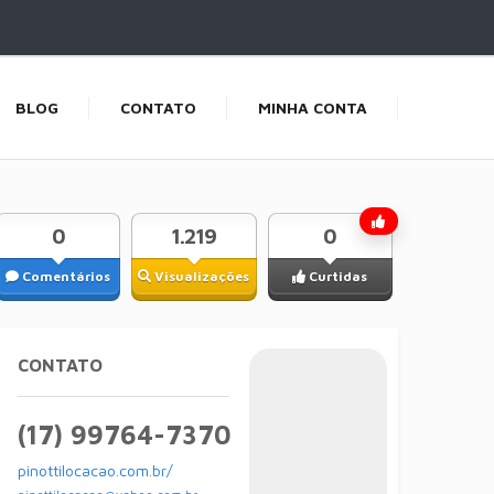
BLOG
CONTATO
MINHA CONTA
0
1.219
0
Comentários
Visualizações
Curtidas
CONTATO
(17) 99764-7370
pinottilocacao.com.br/