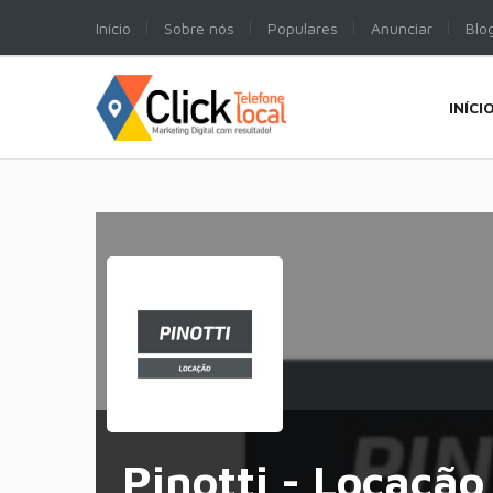
Início
Sobre nós
Populares
Anunciar
Blo
INÍCI
Pinotti - Locaçã