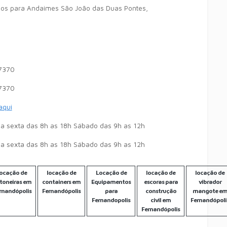
ios para Andaimes São João das Duas Pontes,
7370
7370
 aqui
a sexta das 8h as 18h Sábado das 9h as 12h
a sexta das 8h as 18h Sábado das 9h as 12h
locação de
locação de
Locação de
locação de
locação de
toneiras em
containers em
Equipamentos
escoras para
vibrador
rnandópolis
Fernandópolis
para
construção
mangote e
Fernandopolis
civil em
Fernandópoli
Fernandópolis