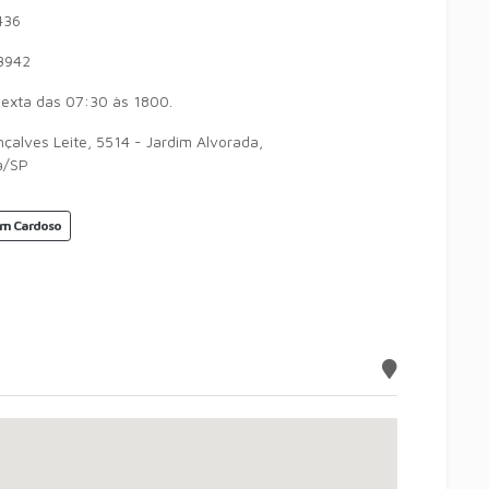
436
3942
exta das 07:30 às 1800.
çalves Leite, 5514 - Jardim Alvorada,
a/SP
 em Cardoso