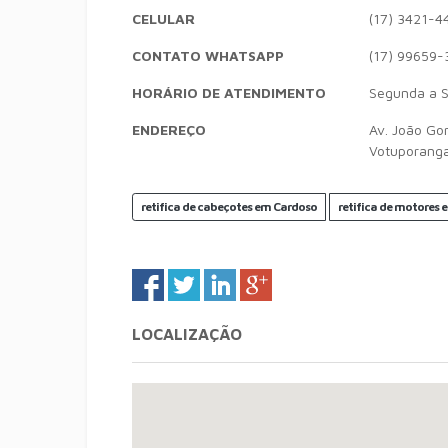
CELULAR
(17) 3421-4
CONTATO WHATSAPP
(17) 99659-
HORÁRIO DE ATENDIMENTO
Segunda a S
ENDEREÇO
Av. João Gon
Votuporang
retifica de cabeçotes em Cardoso
retifica de motores
LOCALIZAÇÃO