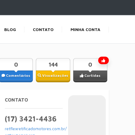
BLOG
CONTATO
MINHA CONTA
0
144
0
Comentários
Visualizações
Curtidas
CONTATO
(17) 3421-4436
retflexretificadomotores.com.br/