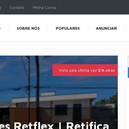
g
Contato
Minha Conta
O
SOBRE NÓS
POPULARES
ANUNCIAR
Visto pela última vez
2 h
atrás
es Retflex | Retifica