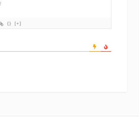
{}
[+]