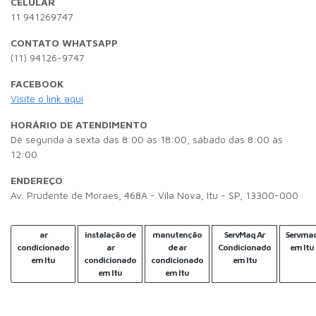
CELULAR
11 941269747
CONTATO WHATSAPP
(11) 94126-9747
FACEBOOK
Visite o link aqui
HORÁRIO DE ATENDIMENTO
Dê segunda à sexta das 8:00 às 18:00, sábado das 8:00 às
12:00
ENDEREÇO
Av. Prudente de Moraes, 468A - Vila Nova, Itu - SP, 13300-000
ar
instalação de
manutenção
ServMaq Ar
Servma
condicionado
ar
de ar
Condicionado
em Itu
em Itu
condicionado
condicionado
em Itu
em Itu
em Itu