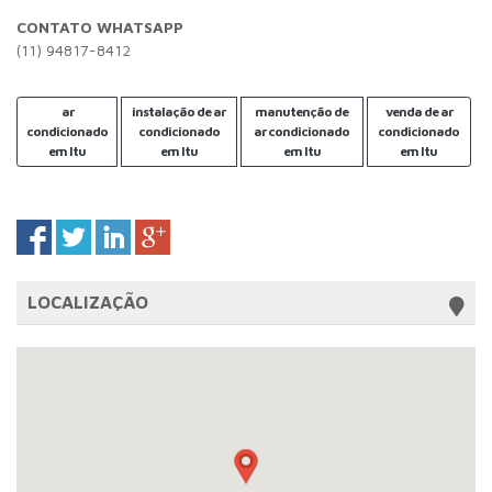
CONTATO WHATSAPP
(11) 94817-8412
ar
instalação de ar
manutenção de
venda de ar
condicionado
condicionado
ar condicionado
condicionado
em Itu
em Itu
em Itu
em Itu
LOCALIZAÇÃO