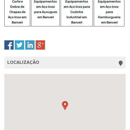
Corte e
Equipamentos
Equipamentos
Equipamentos
Dobra de
em Aço inox
em Aço inox para
em Aço inox
Chapas de
para Açougues
Cozinha
para
Aço Inox em
em Barueri
Industrial em
Hamburgueria
Barueri
Barueri
em Barueri
LOCALIZAÇÃO