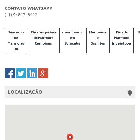
CONTATO WHATSAPP
(11) 94817-8412
Bancadas
Churrasqueiras
marmoraria
Mármores
Pias de
R
de
de Mármore
em
e
Mármore
Mármores
Campinas
Sorocaba
Granitos
Indaiatuba
Itu
LOCALIZAÇÃO