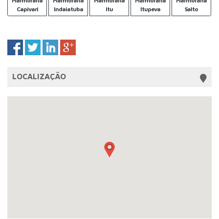
Marmoraria
Marmoraria
Marmoraria
Marmoraria
Marmoraria
Capivari
Indaiatuba
Itu
Itupeva
Salto
LOCALIZAÇÃO