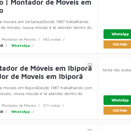
o | Montador de Moveis em
o
e moveis em SertanejoDesde 1987 trabalhando
e móveis, nossa missão é te atender dentro do
ssível com a qualidade que você e
WhatsApp
Montador de Móveis
542 visitas
VER MAIS
50
WhatsApp
ador de Móveis em Ibiporã
Ainda não avali
or de Moveis em Ibiporã
e moveis em IbiporãDesde 1987 trabalhando com
veis, nossa missão é te atender dentro do
ssível com a qualidade que você e
WhatsApp
Montador de Móveis
511 visitas
VER MAIS
50
WhatsApp