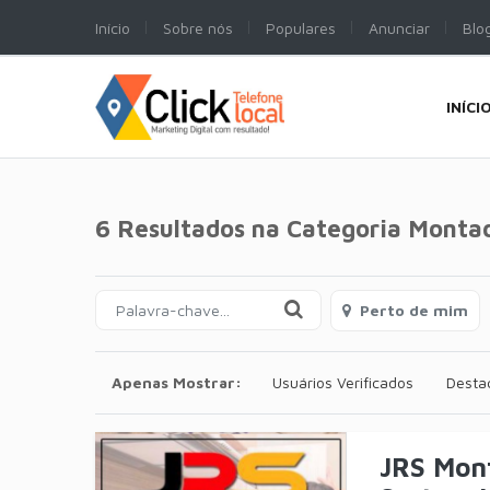
Início
Sobre nós
Populares
Anunciar
Blo
INÍCI
6 Resultados na Categoria
Montad
Perto de mim
Apenas Mostrar:
Usuários Verificados
Desta
JRS Mon