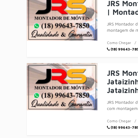
JRS Mon
| Monta
JRS Montador 
montagem de mó
menor tempo po
Como Chegar
(18) 99643-78
JRS Mon
Jataizin
Jataizin
JRS Montador d
com montagem d
menor tempo po
Como Chegar
(18) 99643-78