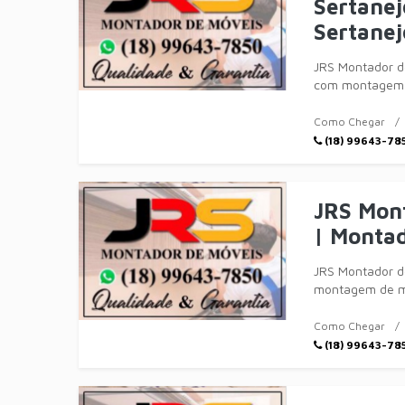
Sertanej
Sertanej
JRS Montador d
com montagem d
menor tempo po
Como Chegar
(18) 99643-78
JRS Mont
| Montad
JRS Montador d
montagem de mó
menor tempo po
Como Chegar
(18) 99643-78