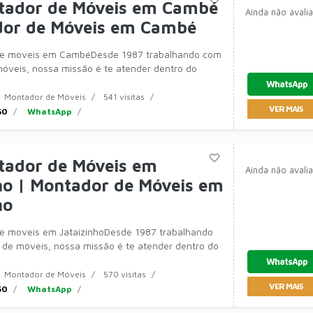
tador de Móveis em Cambé
Ainda não avali
dor de Móveis em Cambé
de moveis em CambéDesde 1987 trabalhando com
veis, nossa missão é te atender dentro do
ssível com a qualidade que você e se
WhatsApp
Montador de Móveis
541 visitas
VER MAIS
50
WhatsApp
tador de Móveis em
Ainda não avali
ho | Montador de Móveis em
ho
e moveis em JataizinhoDesde 1987 trabalhando
e móveis, nossa missão é te atender dentro do
ssível com a qualidade que você
WhatsApp
Montador de Móveis
570 visitas
VER MAIS
50
WhatsApp