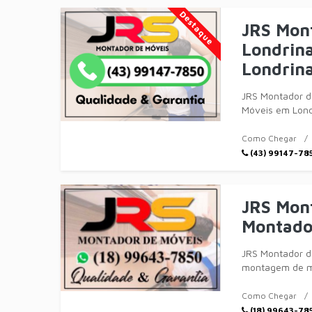
Destaque
JRS Mon
Londrin
Londrin
JRS Montador d
Móveis em Lond
Móveis g
Como Chegar
(43) 99147-78
JRS Mont
Montado
JRS Montador d
montagem de mó
menor tempo po
Como Chegar
(18) 99643-78