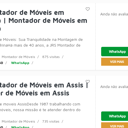
tador de Móveis em
Ainda não avali
a | Montador de Móveis em
a
e Móveis: Sua Tranquilidade na Montagem de
rinaHá mais de 40 anos, a JRS Montador de
WhatsApp
Montador de Móveis
875 visitas
VER MAIS
50
WhatsApp
ador de Móveis em Assis |
Ainda não avali
r de Móveis em Assis
e moveis AssisDesde 1987 trabalhando com
veis, nossa missão é te atender dentro do
ssível com a qualidade que você e seu m�
WhatsApp
Montador de Móveis
735 visitas
VER MAIS
50
WhatsApp