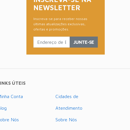
NEWSLETTER
Inscreva-se para receber nossas
últimas atualizações exclusivas,
ofertas e promoções.
JUNTE-SE
INKS ÚTEIS
inha Conta
Cidades de
log
Atendimento
obre Nós
Sobre Nós