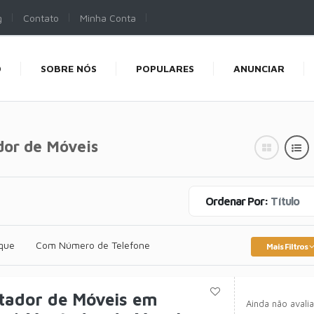
g
Contato
Minha Conta
O
SOBRE NÓS
POPULARES
ANUNCIAR
or de Móveis
Ordenar Por:
Título
que
Com Número de Telefone
Mais Filtros
tador de Móveis em
Ainda não avali