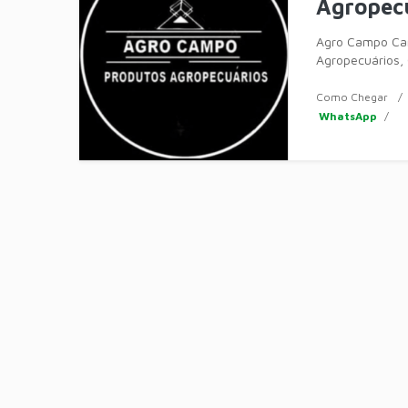
Agropec
Agro Campo Car
Agropecuários,
Cardoso, São P
loja a
Como Chegar
WhatsApp