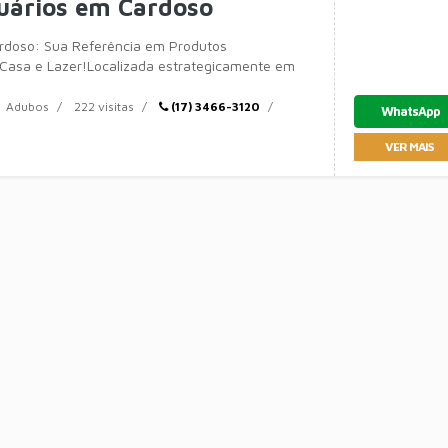
uários em Cardoso
doso: Sua Referência em Produtos
 Casa e Lazer!Localizada estrategicamente em
aulo, a Agro Campo Cardoso é mais do que uma
Adubos
222 visitas
(17) 3466-3120
WhatsApp
VER MAIS