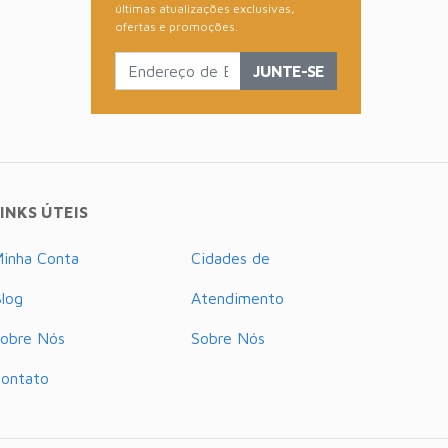
últimas atualizações exclusivas,
ofertas e promoções.
JUNTE-SE
INKS ÚTEIS
inha Conta
Cidades de
log
Atendimento
obre Nós
Sobre Nós
ontato