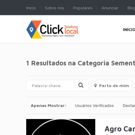
Início
Sobre nós
Populares
Anunciar
Blo
INÍCI
1 Resultados na Categoria
Sement
Perto de mim
Apenas Mostrar:
Usuários Verificados
Desta
Agro Ca