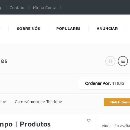
g
Contato
Minha Conta
O
SOBRE NÓS
POPULARES
ANUNCIAR
es
Ordenar Por:
Título
que
Com Número de Telefone
Mais Filtros
mpo | Produtos
Ainda não avali