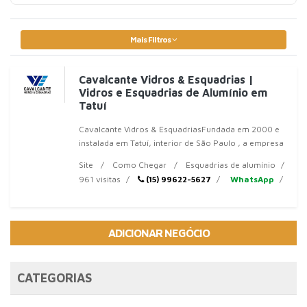
Mais Filtros
Cavalcante Vidros & Esquadrias |
Vidros e Esquadrias de Alumínio em
Tatuí
Cavalcante Vidros & EsquadriasFundada em 2000 e
instalada em Tatuí, interior de São Paulo , a empresa
é composta por uma equipe de profissionais que
Site
Como Chegar
Esquadrias de alumínio
estão prontos para encontrar a melhor s
961 visitas
(15) 99622-5627
WhatsApp
ADICIONAR NEGÓCIO
CATEGORIAS