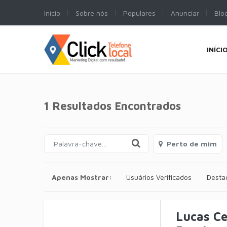
Início
Sobre nós
Populares
Anunciar
Blo
INÍCI
1 Resultados Encontrados
Perto de mim
Apenas Mostrar:
Usuários Verificados
Desta
Lucas C