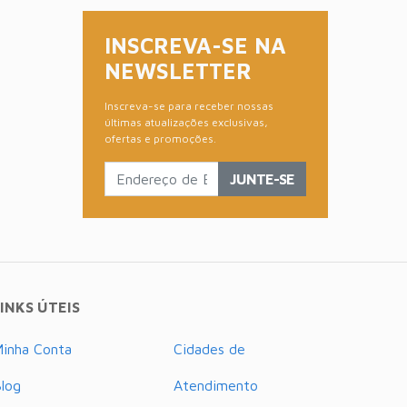
INSCREVA-SE NA
NEWSLETTER
Inscreva-se para receber nossas
últimas atualizações exclusivas,
ofertas e promoções.
JUNTE-SE
INKS ÚTEIS
inha Conta
Cidades de
log
Atendimento