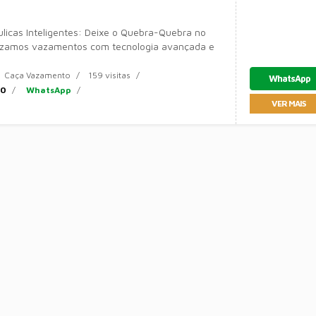
licas Inteligentes: Deixe o Quebra-Quebra no
izamos vazamentos com tecnologia avançada e
a a hidráulica do
Caça Vazamento
159 visitas
WhatsApp
80
WhatsApp
VER MAIS