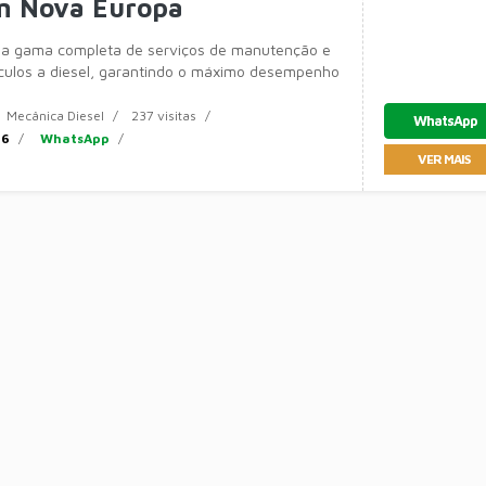
em Nova Europa
a gama completa de serviços de manutenção e
ículos a diesel, garantindo o máximo desempenho
ade de sua frota. Nossa especialização abrange
Mecânica Diesel
237 visitas
WhatsApp
36
WhatsApp
VER MAIS