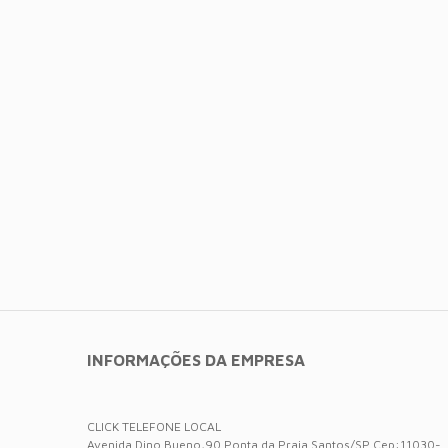
INFORMAÇÕES DA EMPRESA
CLICK TELEFONE LOCAL
Avenida Dino Bueno,90 Ponta da Praia Santos/SP Cep:11030-