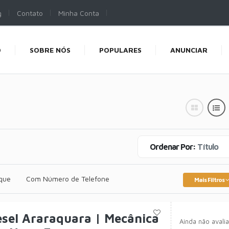
g
Contato
Minha Conta
O
SOBRE NÓS
POPULARES
ANUNCIAR
Ordenar Por:
Título
que
Com Número de Telefone
Mais Filtros
esel Araraquara | Mecânica
Ainda não avali