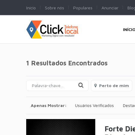
Início
Sobre nós
Populares
Anunciar
Blo
INÍCI
1 Resultados Encontrados
Perto de mim
Apenas Mostrar:
Usuários Verificados
Desta
Forte Di