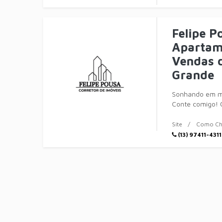
Felipe P
Apartam
Vendas 
Grande
Sonhando em mo
Conte comigo! 
da r
Site
Como Ch
(13) 97411-4311