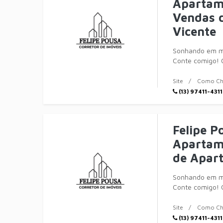
Apartam
Vendas 
Vicente
Sonhando em mo
Conte comigo! 
da r
Site
Como Ch
(13) 97411-4311
Felipe P
Apartam
de Apar
Sonhando em mo
Conte comigo! 
da r
Site
Como Ch
(13) 97411-4311