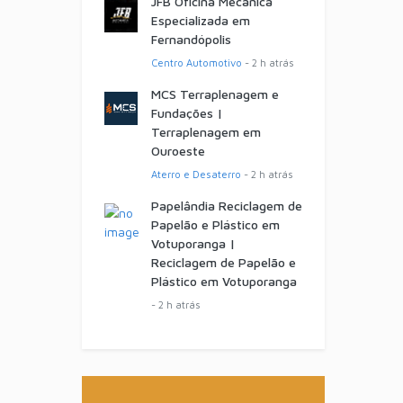
JFB Oficina Mecânica
Especializada em
Fernandópolis
Centro Automotivo
- 2 h atrás
MCS Terraplenagem e
Fundações |
Terraplenagem em
Ouroeste
Aterro e Desaterro
- 2 h atrás
Papelândia Reciclagem de
Papelão e Plástico em
Votuporanga |
Reciclagem de Papelão e
Plástico em Votuporanga
- 2 h atrás