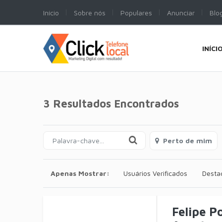
Início
Sobre nós
Populares
Anunciar
Blo
INÍCI
3 Resultados Encontrados
Perto de mim
Apenas Mostrar:
Usuários Verificados
Desta
Felipe P