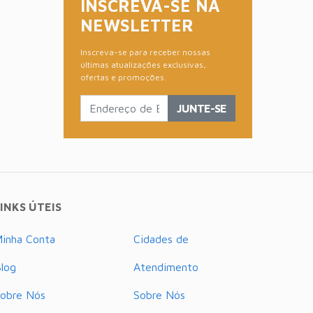
INSCREVA-SE NA
NEWSLETTER
Inscreva-se para receber nossas
últimas atualizações exclusivas,
ofertas e promoções.
JUNTE-SE
INKS ÚTEIS
inha Conta
Cidades de
log
Atendimento
obre Nós
Sobre Nós