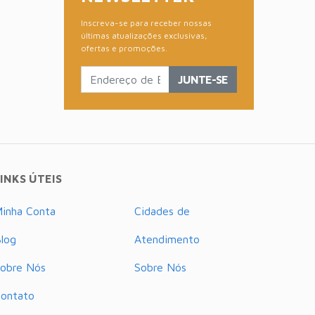
Inscreva-se para receber nossas
últimas atualizações exclusivas,
ofertas e promoções.
JUNTE-SE
INKS ÚTEIS
inha Conta
Cidades de
log
Atendimento
obre Nós
Sobre Nós
ontato