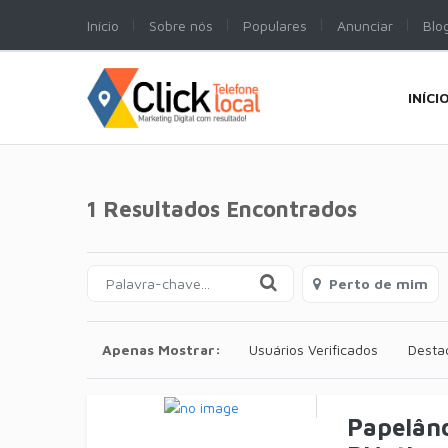
Início
Sobre nós
Populares
Anunciar
Blo
INÍCI
1 Resultados Encontrados
Perto de mim
Apenas Mostrar:
Usuários Verificados
Desta
Papelând