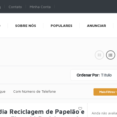
g
Contato
Minha Conta
O
SOBRE NÓS
POPULARES
ANUNCIAR
Ordenar Por:
Título
que
Com Número de Telefone
Mais Filtros
ia Reciclagem de Papelão e
Ainda não avali