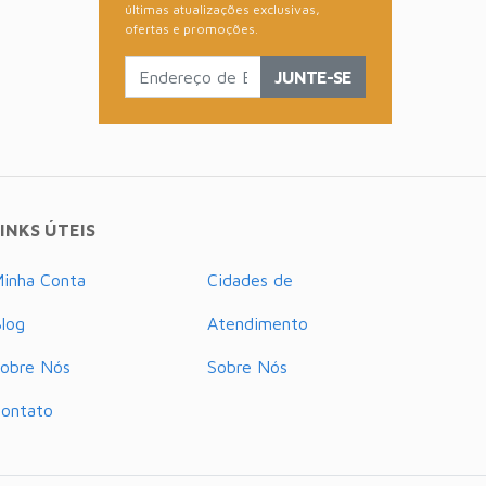
últimas atualizações exclusivas,
ofertas e promoções.
JUNTE-SE
INKS ÚTEIS
inha Conta
Cidades de
log
Atendimento
obre Nós
Sobre Nós
ontato