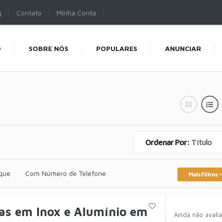
g
Contato
Minha Conta
O
SOBRE NÓS
POPULARES
ANUNCIAR
Ordenar Por:
Título
que
Com Número de Telefone
Mais Filtros
as em Inox e Alumínio em
Ainda não avali