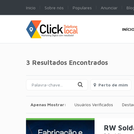
Início
Sobre nós
Populares
Anunciar
Blo
INÍCI
3 Resultados Encontrados
Perto de mim
Apenas Mostrar:
Usuários Verificados
Desta
RW Sold