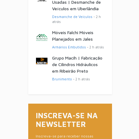
Usadas | Desmanche de
Veículos em Uberlândia
Desmanche de Veículos
- 2 h
atrás
Móveis Falchi Móveis
Planejados em Jales
Armários Embutidos
- 2 h atrás
Grupo Macih | Fabricação
de Cilindros Hidráulicos
em Ribeirão Preto
Brunimento
- 2 h atrás
INSCREVA-SE NA
NEWSLETTER
Inscreva-se para receber nossas