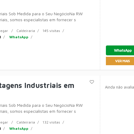
triais Sob Medida para o Seu NegócioNa RW
riais, somos especialistas em fornecer s
egar
Caldeiraria
145 visitas
1
WhatsApp
WhatsApp
VER MAIS
agens Industriais em
Ainda não avali
triais Sob Medida para o Seu NegócioNa RW
riais, somos especialistas em fornecer s
egar
Caldeiraria
132 visitas
1
WhatsApp