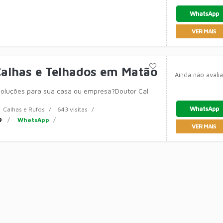
WhatsApp
VER MAIS
Calhas e Telhados em Matão
Ainda não avali
soluções para sua casa ou empresa?Doutor Cal
WhatsApp
Calhas e Rufos
643 visitas
9
WhatsApp
VER MAIS