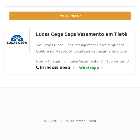
Mais Filtros
Lucas Cega Caça Vazamento em Tietê
Soluções Hidráulicas Inteligentes: Deixe o Quebra-
Quebra no Passado! Localizamos vazamentos com
tecnologia avançada e cuidamos de toda a hidráulica
Como Chegar
Caça Vazamento
135 visitas
do
(15) 99635-8980
WhatsApp
© 2026 - Click Telefone Local