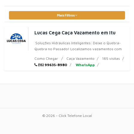
Mais Filtros
Lucas Cega Caça Vazamento em Itu
Soluções Hidráulicas Inteligentes: Deixe o Quebra-
Quebra no Passado! Localizamos vazamentos com
tecnologia avançada e cuidamos de toda a hidráulica
Como Chegar
Caça Vazamento
185 visitas
do
(15) 99635-8980
WhatsApp
© 2026 - Click Telefone Local