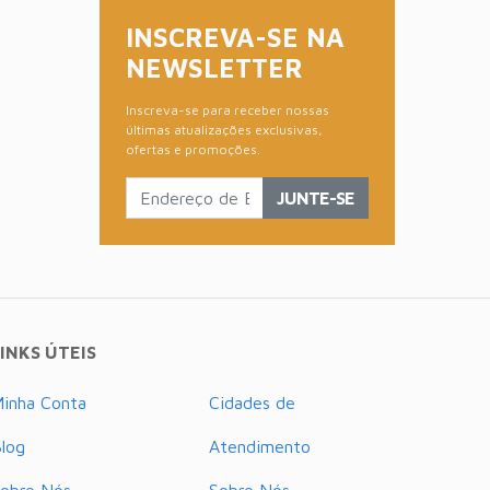
INSCREVA-SE NA
NEWSLETTER
Inscreva-se para receber nossas
últimas atualizações exclusivas,
ofertas e promoções.
JUNTE-SE
INKS ÚTEIS
inha Conta
Cidades de
log
Atendimento