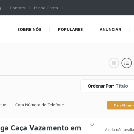
g
Contato
Minha Conta
O
SOBRE NÓS
POPULARES
ANUNCIAR
Ordenar Por:
Título
que
Com Número de Telefone
Mais Filtros
ega Caça Vazamento em
Ainda não avali