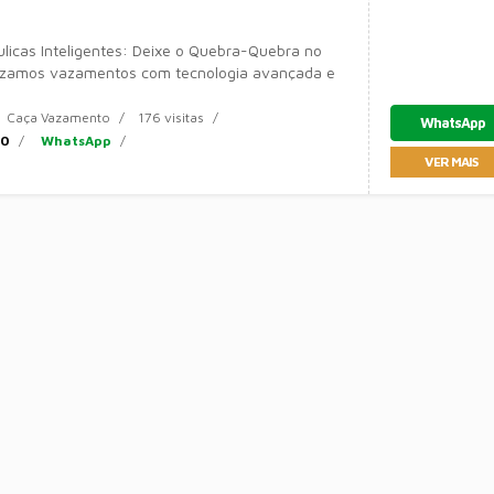
licas Inteligentes: Deixe o Quebra-Quebra no
izamos vazamentos com tecnologia avançada e
a a hidráulica do
Caça Vazamento
176 visitas
WhatsApp
80
WhatsApp
VER MAIS