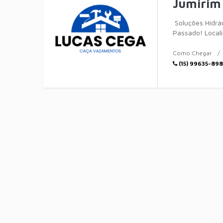
Jumirim
Soluções Hidráu
Passado! Local
cuidamos de tod
Como Chegar
(15) 99635-89