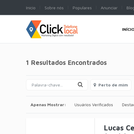
Início
Sobre nós
Populares
Anunciar
Blo
INÍCI
1 Resultados Encontrados
Perto de mim
Apenas Mostrar:
Usuários Verificados
Desta
Lucas C