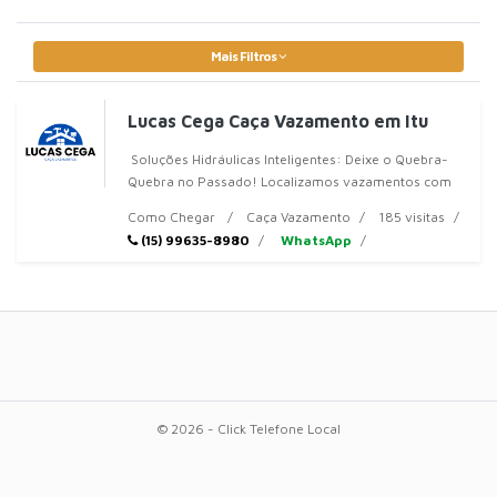
Mais Filtros
Lucas Cega Caça Vazamento em Itu
Soluções Hidráulicas Inteligentes: Deixe o Quebra-
Quebra no Passado! Localizamos vazamentos com
tecnologia avançada e cuidamos de toda a hidráulica
Como Chegar
Caça Vazamento
185 visitas
do
(15) 99635-8980
WhatsApp
© 2026 - Click Telefone Local