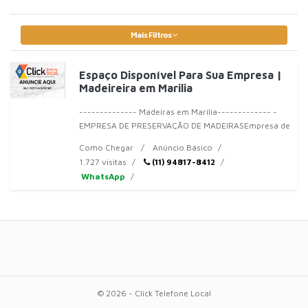
Mais Filtros
Espaço Disponível Para Sua Empresa |
Madeireira em Marilia
-------------- Madeiras em Marilia------------- -
EMPRESA DE PRESERVAÇÃO DE MADEIRASEmpresa de
preservação de madeiras, uma solução inteligente.
Como Chegar
Anúncio Básico
Um produto que garante durabilidad
1.727 visitas
(11) 94817-8412
WhatsApp
© 2026 - Click Telefone Local