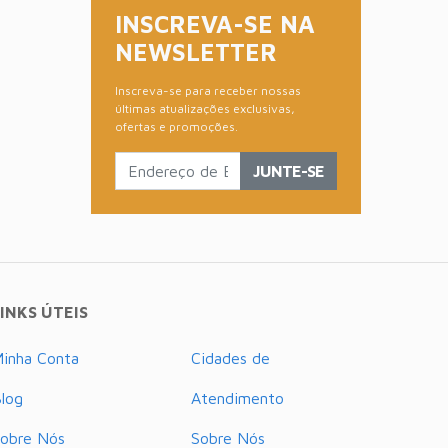
INSCREVA-SE NA
NEWSLETTER
Inscreva-se para receber nossas
últimas atualizações exclusivas,
ofertas e promoções.
JUNTE-SE
INKS ÚTEIS
inha Conta
Cidades de
log
Atendimento
obre Nós
Sobre Nós