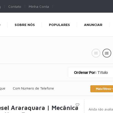
g
Contato
Minha Conta
O
SOBRE NÓS
POPULARES
ANUNCIAR
Ordenar Por:
Título
que
Com Número de Telefone
Mais Filtros
esel Araraquara | Mecânica
Ainda não avali