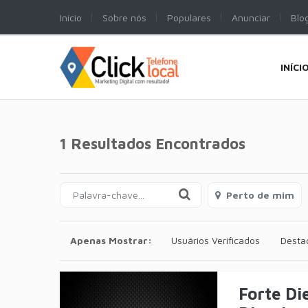
Início
Sobre nós
Populares
Anunciar
Blo
INÍCI
1 Resultados Encontrados
Perto de mim
Apenas Mostrar:
Usuários Verificados
Desta
Forte Di