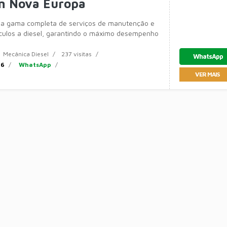
em Nova Europa
a gama completa de serviços de manutenção e
ículos a diesel, garantindo o máximo desempenho
ade de sua frota. Nossa especialização abrange
Mecânica Diesel
237 visitas
WhatsApp
36
WhatsApp
VER MAIS