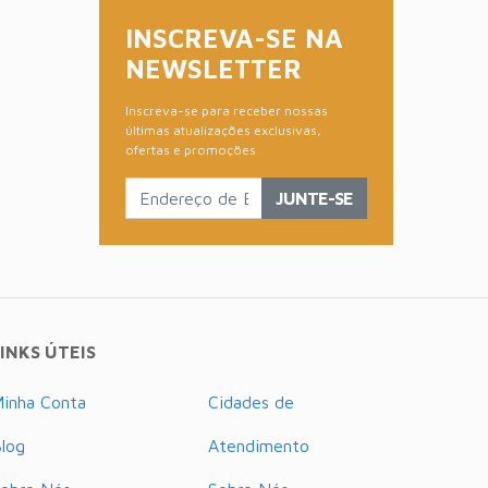
INSCREVA-SE NA
NEWSLETTER
Inscreva-se para receber nossas
últimas atualizações exclusivas,
ofertas e promoções.
JUNTE-SE
INKS ÚTEIS
inha Conta
Cidades de
log
Atendimento