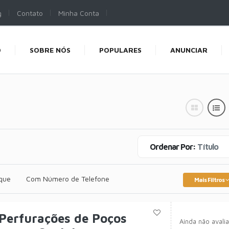
g
Contato
Minha Conta
O
SOBRE NÓS
POPULARES
ANUNCIAR
Ordenar Por:
Título
que
Com Número de Telefone
Mais Filtros
 Perfurações de Poços
Ainda não avali