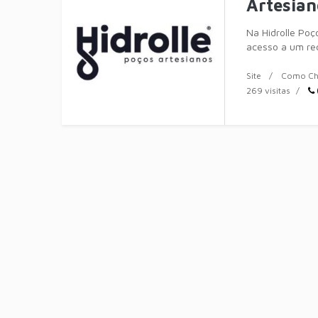
Artesia
Na Hidrolle Poç
acesso a um re
especializada 
Site
Como Ch
269 visitas