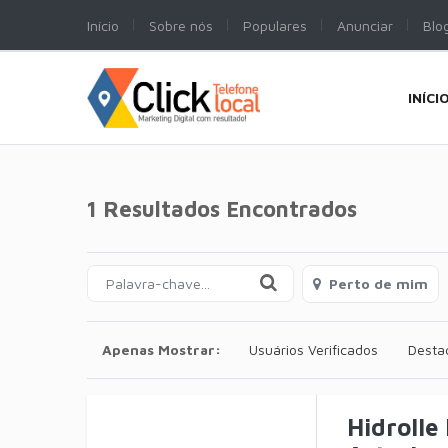
Início
Sobre nós
Populares
Anunciar
Blo
INÍCI
1 Resultados Encontrados
Perto de mim
Apenas Mostrar:
Usuários Verificados
Desta
Hidrolle