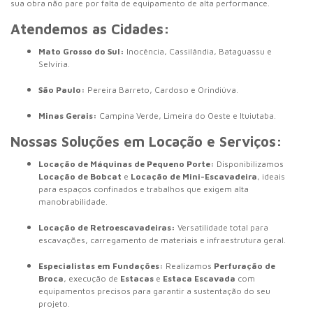
sua obra não pare por falta de equipamento de alta performance.
Atendemos as Cidades:
Mato Grosso do Sul:
Inocência, Cassilândia, Bataguassu e
Selvíria.
São Paulo:
Pereira Barreto, Cardoso e Orindiúva.
Minas Gerais:
Campina Verde, Limeira do Oeste e Ituiutaba.
Nossas Soluções em Locação e Serviços:
Locação de Máquinas de Pequeno Porte:
Disponibilizamos
Locação de Bobcat
e
Locação de Mini-Escavadeira
, ideais
para espaços confinados e trabalhos que exigem alta
manobrabilidade.
Locação de Retroescavadeiras:
Versatilidade total para
escavações, carregamento de materiais e infraestrutura geral.
Especialistas em Fundações:
Realizamos
Perfuração de
Broca
, execução de
Estacas
e
Estaca Escavada
com
equipamentos precisos para garantir a sustentação do seu
projeto.