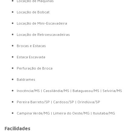
Locação de Máquinas
Locação de Bobcat
Locação de Mini-Escavadeira
Locação de Retroescavadeiras
Brocas e Estacas
Estaca Escavada
Perfuração de Broca
Baldrames
Inocência/MS | Cassilândia/MS | Bataguassu/MS | Selvíria/MS
Pereira Barreto/SP | Cardoso/SP | Orindiúva/SP
Campina Verde/MG | Limeira do Oeste/MG | Ituiutaba/MG
Facilidades