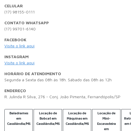
CELULAR
(17) 98155-0111
CONTATO WHATSAPP
(17) 99701-6140
FACEBOOK
Visite o link aqui
INSTAGRAM
Visite o link aqui
HORÁRIO DE ATENDIMENTO
Segunda a Sexta das 08h às 18h. Sábado das 08h às 12h
ENDEREÇO
R. Julinda R Silva, 276 - Conj. João Pimenta, Fernandópolis/SP
Baladrames
Locação de
Locação de
Locação de
em
Bobcat em
Máquinas em
Mini-
Retr
Cassilândia/MS
Cassilândia/MS
Cassilândia/MS
Escavadeira
em C
em