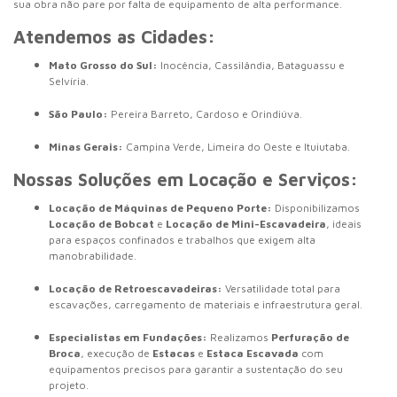
sua obra não pare por falta de equipamento de alta performance.
Atendemos as Cidades:
Mato Grosso do Sul:
Inocência, Cassilândia, Bataguassu e
Selvíria.
São Paulo:
Pereira Barreto, Cardoso e Orindiúva.
Minas Gerais:
Campina Verde, Limeira do Oeste e Ituiutaba.
Nossas Soluções em Locação e Serviços:
Locação de Máquinas de Pequeno Porte:
Disponibilizamos
Locação de Bobcat
e
Locação de Mini-Escavadeira
, ideais
para espaços confinados e trabalhos que exigem alta
manobrabilidade.
Locação de Retroescavadeiras:
Versatilidade total para
escavações, carregamento de materiais e infraestrutura geral.
Especialistas em Fundações:
Realizamos
Perfuração de
Broca
, execução de
Estacas
e
Estaca Escavada
com
equipamentos precisos para garantir a sustentação do seu
projeto.