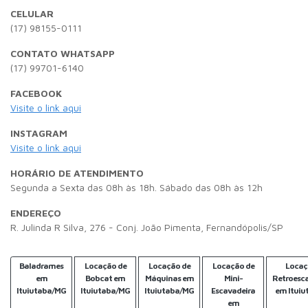
CELULAR
(17) 98155-0111
CONTATO WHATSAPP
(17) 99701-6140
FACEBOOK
Visite o link aqui
INSTAGRAM
Visite o link aqui
HORÁRIO DE ATENDIMENTO
Segunda a Sexta das 08h às 18h. Sábado das 08h às 12h
ENDEREÇO
R. Julinda R Silva, 276 - Conj. João Pimenta, Fernandópolis/SP
Baladrames
Locação de
Locação de
Locação de
Locaç
em
Bobcat em
Máquinas em
Mini-
Retroesc
Ituiutaba/MG
Ituiutaba/MG
Ituiutaba/MG
Escavadeira
em Itui
em