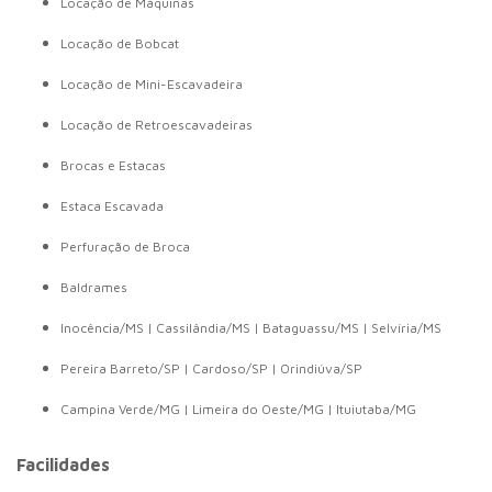
Locação de Máquinas
Locação de Bobcat
Locação de Mini-Escavadeira
Locação de Retroescavadeiras
Brocas e Estacas
Estaca Escavada
Perfuração de Broca
Baldrames
Inocência/MS | Cassilândia/MS | Bataguassu/MS | Selvíria/MS
Pereira Barreto/SP | Cardoso/SP | Orindiúva/SP
Campina Verde/MG | Limeira do Oeste/MG | Ituiutaba/MG
Facilidades