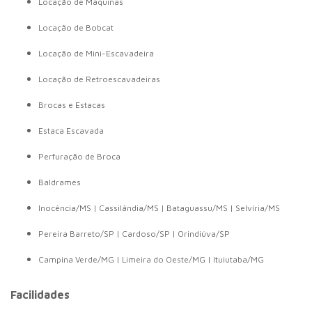
Locação de Máquinas
Locação de Bobcat
Locação de Mini-Escavadeira
Locação de Retroescavadeiras
Brocas e Estacas
Estaca Escavada
Perfuração de Broca
Baldrames
Inocência/MS | Cassilândia/MS | Bataguassu/MS | Selvíria/MS
Pereira Barreto/SP | Cardoso/SP | Orindiúva/SP
Campina Verde/MG | Limeira do Oeste/MG | Ituiutaba/MG
Facilidades