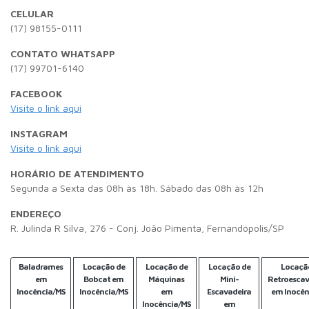
CELULAR
(17) 98155-0111
CONTATO WHATSAPP
(17) 99701-6140
FACEBOOK
Visite o link aqui
INSTAGRAM
Visite o link aqui
HORÁRIO DE ATENDIMENTO
Segunda a Sexta das 08h às 18h. Sábado das 08h às 12h
ENDEREÇO
R. Julinda R Silva, 276 - Conj. João Pimenta, Fernandópolis/SP
Baladrames
Locação de
Locação de
Locação de
Locaçã
em
Bobcat em
Máquinas
Mini-
Retroescav
Inocência/MS
Inocência/MS
em
Escavadeira
em Inocên
Inocência/MS
em