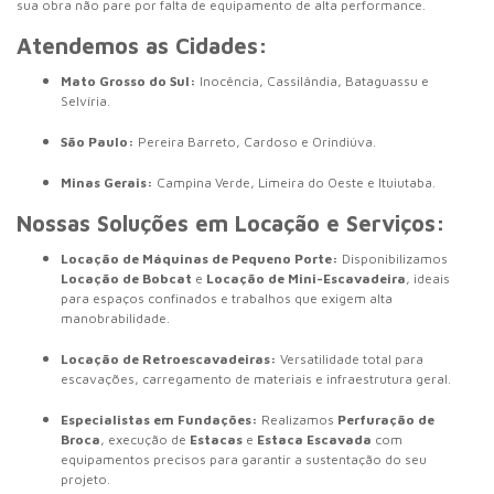
sua obra não pare por falta de equipamento de alta performance.
Atendemos as Cidades:
Mato Grosso do Sul:
Inocência, Cassilândia, Bataguassu e
Selvíria.
São Paulo:
Pereira Barreto, Cardoso e Orindiúva.
Minas Gerais:
Campina Verde, Limeira do Oeste e Ituiutaba.
Nossas Soluções em Locação e Serviços:
Locação de Máquinas de Pequeno Porte:
Disponibilizamos
Locação de Bobcat
e
Locação de Mini-Escavadeira
, ideais
para espaços confinados e trabalhos que exigem alta
manobrabilidade.
Locação de Retroescavadeiras:
Versatilidade total para
escavações, carregamento de materiais e infraestrutura geral.
Especialistas em Fundações:
Realizamos
Perfuração de
Broca
, execução de
Estacas
e
Estaca Escavada
com
equipamentos precisos para garantir a sustentação do seu
projeto.