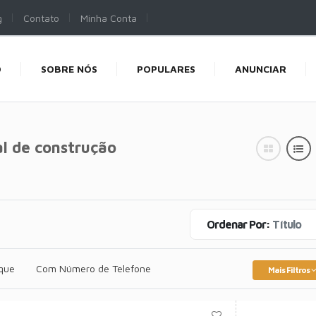
g
Contato
Minha Conta
O
SOBRE NÓS
POPULARES
ANUNCIAR
l de construção
Ordenar Por:
Título
que
Com Número de Telefone
Mais Filtros