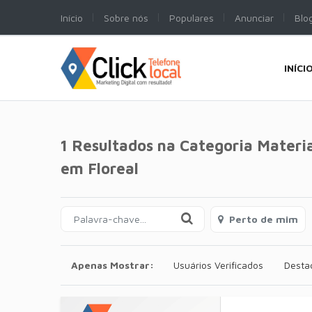
Início
Sobre nós
Populares
Anunciar
Blo
INÍCI
1 Resultados na Categoria
Materia
em Floreal
Perto de mim
Apenas Mostrar:
Usuários Verificados
Desta