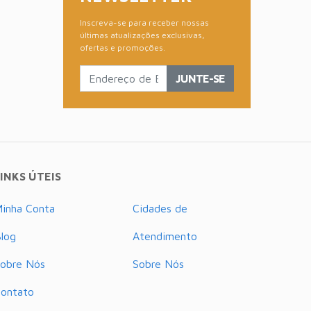
Inscreva-se para receber nossas
últimas atualizações exclusivas,
ofertas e promoções.
JUNTE-SE
INKS ÚTEIS
inha Conta
Cidades de
log
Atendimento
obre Nós
Sobre Nós
ontato