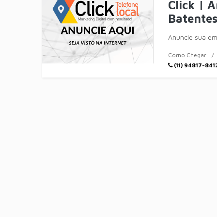
Click | 
Batente
Anuncie sua em
Como Chegar
(11) 94817-841