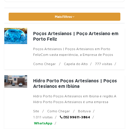
Mais Filtros
Poços Artesianos | Poço Artesiano em
Porto Feliz
Poços Artesianos | Poços Artesianos em Porto
FelizCom vasta experiência, a Empresa de Poços
Artesianos trabalha com manutenção, perfuração,
Como Chegar
Capela do Alto
777 visitas
vendas e outros. Emprega equipamentos de alta te
Hidro Porto Poços Artesianos | Poços
Artesianos em Ibiúna
Hidro Porto Poços Artesianos em Ibiúna e região.A
Hidro Porto Poços Artesianos é uma empresa
especializada em perfu
Site
Como Chegar
Boituva
1.011 visitas
(15) 99611-3864
WhatsApp